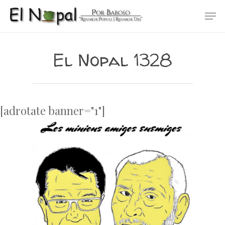
Skip
Men
to
main
content
El Nopal 1328
[adrotate banner="1"]