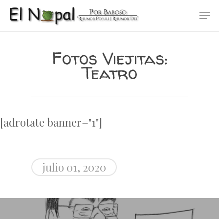
Skip
Men
to
main
content
Fotos Viejitas:
Teatro
[adrotate banner="1"]
julio 01, 2020