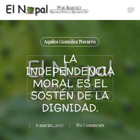
Skip
Men
to
main
content
Aquiles González Navarro
LA
INDEPENDENCIA
MORAL ES EL
SOSTÉN DE LA
DIGNIDAD.
6 marzo, 2017
No Comments