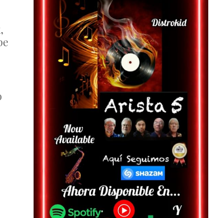
,
pe
o