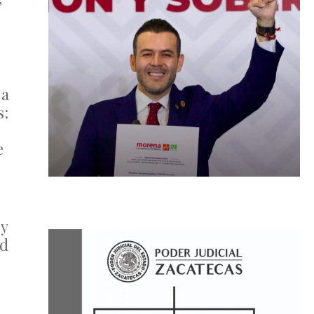
 a
s:
e
 y
ad