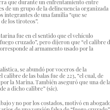
arra que durante un enfrentamiento entre
es de un grupo de la delincuencia organizada
s integrantes de una familia “que se
e los tiroteos”.
Marina fue en el sentido que el vehículo
“fuego cruzado”, pero dijeron que “el calibre 
 corresponde al armamento usado por la
lística, se abundó por voceros de la
calibre de las balas fue de 223, “el cual, de
 por la Marina. También aseguró que una de l
e a dicho calibre” (sic).
 abajo y no por los costados, motivó en abogad
tarios de una versión falsa de “fuego cruzado”