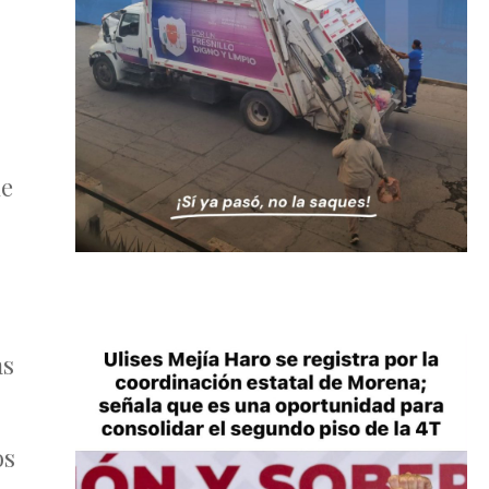
de
as
os
,