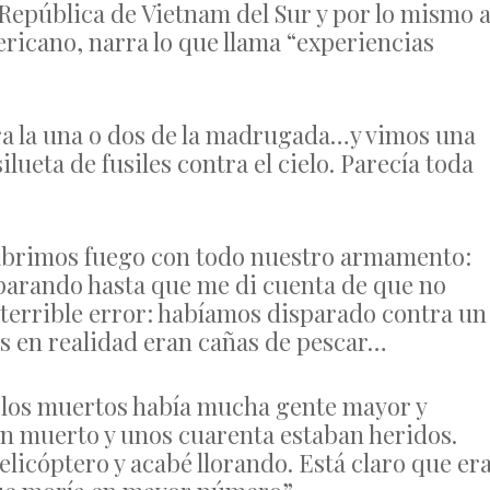
 República de Vietnam del Sur y por lo mismo a
ericano, narra lo que llama “experiencias
ra la una o dos de la madrugada…y vimos una
lueta de fusiles contra el cielo. Parecía toda
 abrimos fuego con todo nuestro armamento:
sparando hasta que me di cuenta de que no
terrible error: habíamos disparado contra un
es en realidad eran cañas de pescar…
 los muertos había mucha gente mayor y
an muerto y unos cuarenta estaban heridos.
elicóptero y acabé llorando. Está claro que er