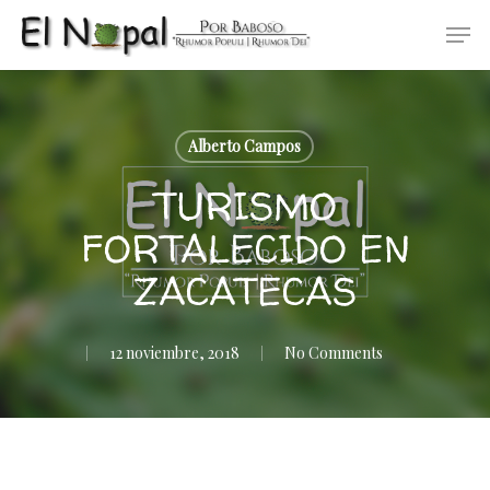
Skip
Men
to
main
content
Alberto Campos
TURISMO
FORTALECIDO EN
ZACATECAS
12 noviembre, 2018
No Comments