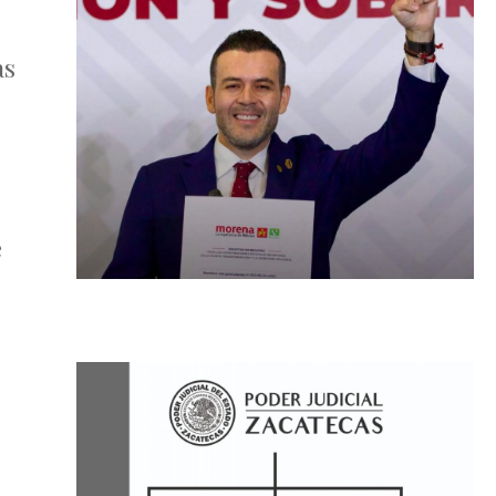
s
as
e