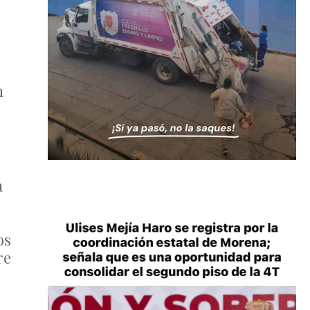
n
a
os
re