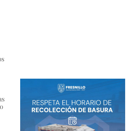
os
as
co