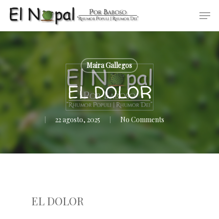
Skip
Men
to
main
content
Maira Gallegos
EL DOLOR
22 agosto, 2025
No Comments
EL DOLOR