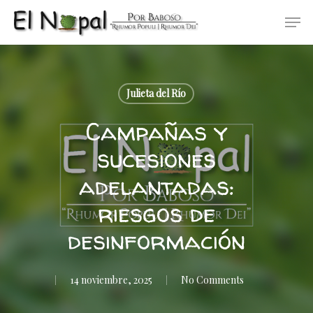
Skip
Men
to
main
content
Julieta del Río
Campañas y
sucesiones
adelantadas:
riesgos de
desinformación
14 noviembre, 2025
No Comments