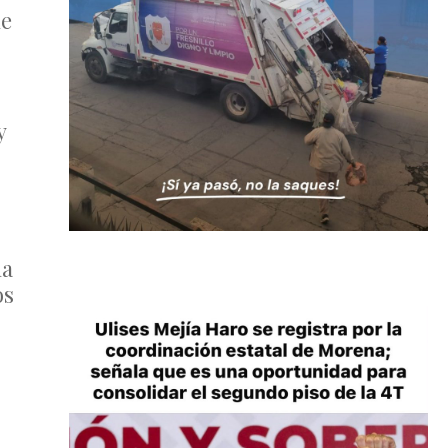
ue
y
na
os