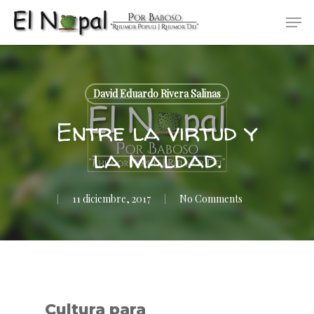
Skip
Men
to
main
content
David Eduardo Rivera Salinas
Entre la virtud y
la maldad.
11 diciembre, 2017
No Comments
Cultura para