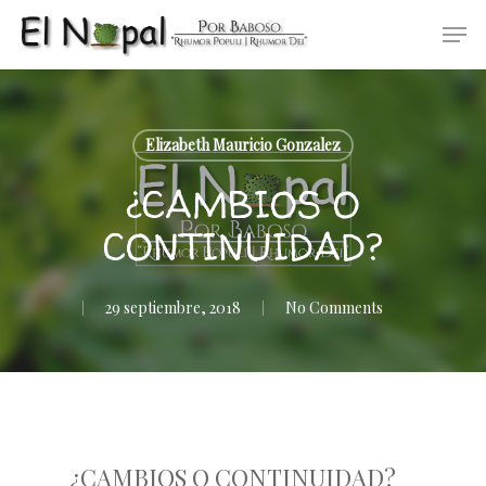
Skip
Men
to
main
content
Elizabeth Mauricio Gonzalez
¿CAMBIOS O
CONTINUIDAD?
29 septiembre, 2018
No Comments
¿CAMBIOS O CONTINUIDAD?