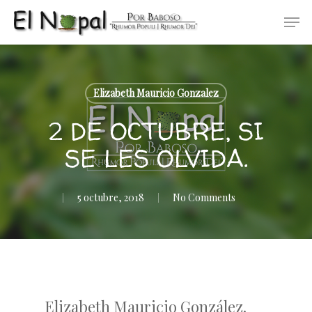
Skip
Men
to
main
content
Elizabeth Mauricio Gonzalez
2 DE OCTUBRE, SI
SE LES OLVIDA.
5 octubre, 2018
No Comments
Elizabeth Mauricio González.