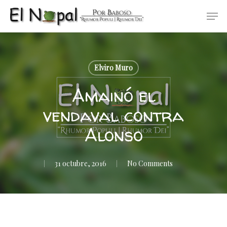
Skip
Men
to
main
content
Elviro Muro
Amainó el
vendaval contra
Alonso
31 octubre, 2016
No Comments