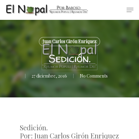
Skip
Men
to
main
content
Juan Carlos Girón Enríquez
Sedición.
27 diciembre, 2016
No Comments
Sedición.
Por: Juan Carlos Girón Enriquez