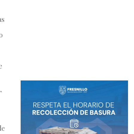
as
o
e
,
de