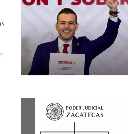
as
in