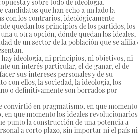
opuesta y sobre todo de ideología.
 candidatos que han echo a un lado la
as con los contrarios, ideológicamente
nde quedan los principios de los partidos, los
 una u otra opción, dónde quedan los ideales,
dad de un sector de la población que se afilia 
esentan.
hay ideología, ni principios, ni objetivos, ni
nte un interés particular, el de ganar, el de
sfacer sus intereses personales y de su
con ellos, la sociedad, la ideología, los
ano o definitivamente son borrados por
e convirtió en pragmatismo, en que momento
vo, en que momento los ideales revolucionarios
e punto la construcción de una potencia a
sonal a corto plazo, sin importar ni el país ni