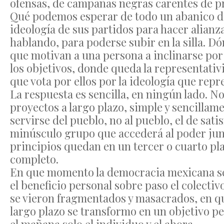
ofensas, de campañas negras carentes de pr
Qué podemos esperar de todo un abanico de
ideología de sus partidos para hacer alianz
hablando, para poderse subir en la silla. Dó
que motivan a una persona a inclinarse por
los objetivos, donde queda la representativi
que vota por ellos por la ideología que repr
La respuesta es sencilla, en ningún lado. No 
proyectos a largo plazo, simple y sencillame
servirse del pueblo, no al pueblo, el de sati
minúsculo grupo que accederá al poder junto 
principios quedan en un tercer o cuarto pl
completo.
En que momento la democracia mexicana s
el beneficio personal sobre paso el colecti
se vieron fragmentados y masacrados, en qu
largo plazo se transformo en un objetivo per