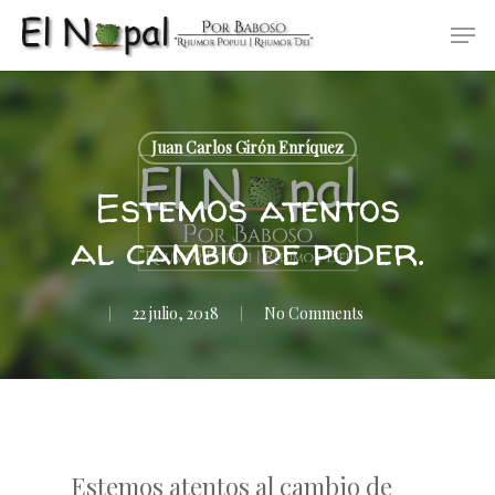
Skip
Men
to
main
content
Juan Carlos Girón Enríquez
Estemos atentos
al cambio de poder.
22 julio, 2018
No Comments
Estemos atentos al cambio de