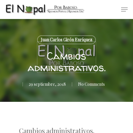
Skip
Men
to
main
content
Juan Carlos Girón Enríquez
Cambios
administrativos.
29 septiembre, 2018
No Comments
Cambios administrativos.