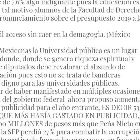
e de 7.6% algo indignante pues la educación es
or tal motivo alumnos de la Facultad de Derech
ronunciamiento sobre el presupuesto 2019 a l
il acceso sin caer en la demagogia. ¡México
 Mexicanas la Universidad pública es un lugar
donde, donde se genera riqueza espiritual y
e diputados debe revalorar el absurdo de
ación pues esto no se trata de banderas
y digno para las universidades públicas.
r de haber manifestado en múltiples ocasione
ad del gobierno federal ahora propuso aument
y publicidad para el año entrante, ES DECIR 5
QUE MÁS HABÍA GASTADO EN PUBLICIDAD,
00 MILLONES de pesos más que Peña Nieto e
la SFP perdió 27% para combatir la corrupció
e castigado fueron los programas en favor d