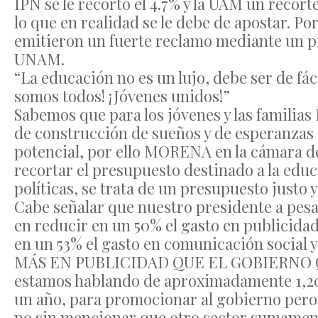
IPN se le recortó el 4.7% y la UAM un recort
lo que en realidad se le debe de apostar. P
emitieron un fuerte reclamo mediante un p
UNAM.
“La educación no es un lujo, debe ser de fác
somos todos! ¡Jóvenes unidos!”
Sabemos que para los jóvenes y las familias
de construcción de sueños y de esperanzas 
potencial, por ello MORENA en la cámara d
recortar el presupuesto destinado a la educ
políticas, se trata de un presupuesto justo 
Cabe señalar que nuestro presidente a pesa
en reducir en un 50% el gasto en publicid
en un 53% el gasto en comunicación social 
MÁS EN PUBLICIDAD QUE EL GOBIERNO 
estamos hablando de aproximadamente 1,2
un año, para promocionar al gobierno pero 
no sin mencionar que otro sector sumament