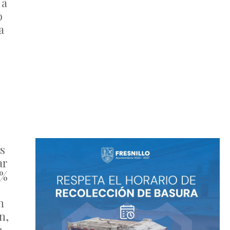
 a
o
a
s
ar
3%
n
n,
e